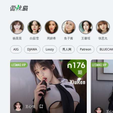
杨晨晨
白茹雪
周妍希
鱼子酱
王馨瑶
张思允
AIG
DJAWA
Loozy
秀人网
Patreon
BLUECAK
王心悦
王心