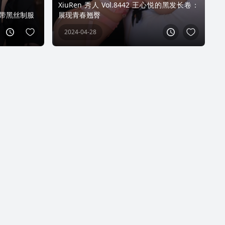
XiuRen 秀人 Vol.8442 王心悦的黑发长卷：
悦吊带黑丝制服
展现青春翘臀
2024-04-28