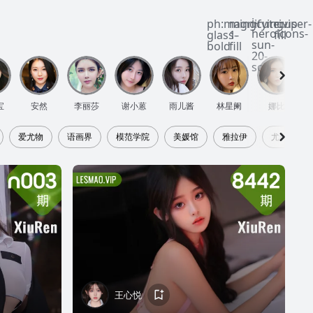
i-
ph:magnifying-
mingcute:vip-
ri:user-
heroicons-
glass-
1-
fill
sun-
bold
fill
20-
solid
宝
安然
李丽莎
谢小蒽
雨儿酱
林星阑
娜比
爱尤物
语画界
模范学院
美媛馆
雅拉伊
尤美
王心悦