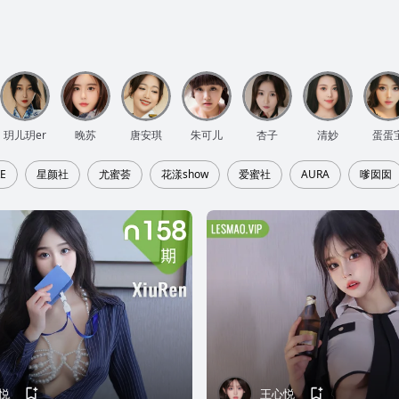
玥儿玥er
晚苏
唐安琪
朱可儿
杏子
清妙
蛋蛋
E
星颜社
尤蜜荟
花漾show
爱蜜社
AURA
嗲囡囡
悦
王心悦