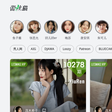
鱼子酱
张思允
玥儿玥er
晚苏
唐安琪
朱可儿
秀人网
AIG
DJAWA
Loozy
Patreon
BLUECAK
茂木希子
茂木