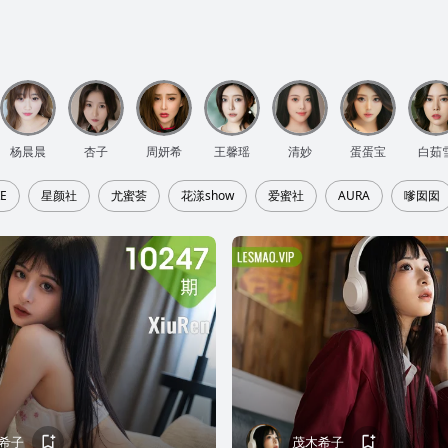
杨晨晨
杏子
周妍希
王馨瑶
清妙
蛋蛋宝
白茹
E
星颜社
尤蜜荟
花漾show
爱蜜社
AURA
嗲囡囡
希子
茂木希子