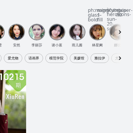
i-
ph:magnifying-
mingcute:vip-
ri:user-
heroicons-
glass-
1-
fill
sun-
bold
fill
20-
solid
雪
安然
李丽莎
谢小蒽
雨儿酱
林星阑
娜比
爱尤物
语画界
模范学院
美媛馆
雅拉伊
尤美